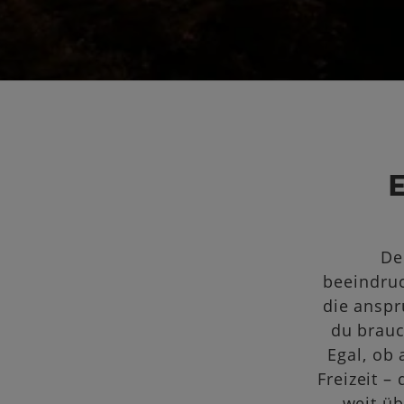
De
beeindruc
die anspr
du brauc
Egal, ob 
Freizeit –
weit üb