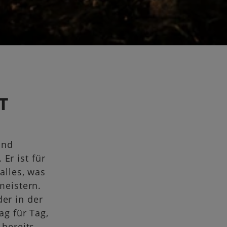
T
und
Er ist für
alles, was
meistern.
der in der
ag für Tag,
 bereits