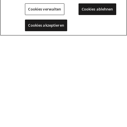
FAQ
Cookies verwalten
Cookies ablehnen
PRODUKTE
Cookies akzeptieren
D-MAX
N-Serie
Geschäftskunden
Zubehör
KUNDENSERVICE
Händler finden
Probefahrt