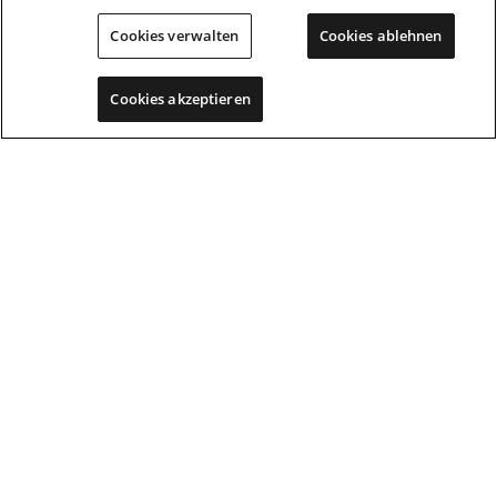
FAQ
Cookies verwalten
Cookies ablehnen
PRODUKTE
Cookies akzeptieren
D-MAX
N-Serie
Geschäftskunden
Zubehör
KUNDENSERVICE
Händler finden
Probefahrt